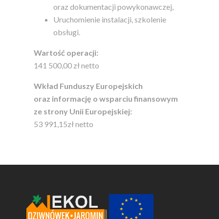
oraz dokumentacji powykonawczej,
Uruchomienie instalacji, szkolenie
obsługi.
Wartość operacji:
141 500,00 zł netto
Wkład Funduszy Europejskich
oraz informację o wsparciu finansowym
ze strony Unii Europejskiej:
53 991,15zł netto